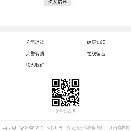
公司动态
健康知识
荣誉资质
在线留言
联系我们
关注公众号
copyright @ 2009-2021 版权所有：婴之冠品牌辅食 地址：江西省樟树