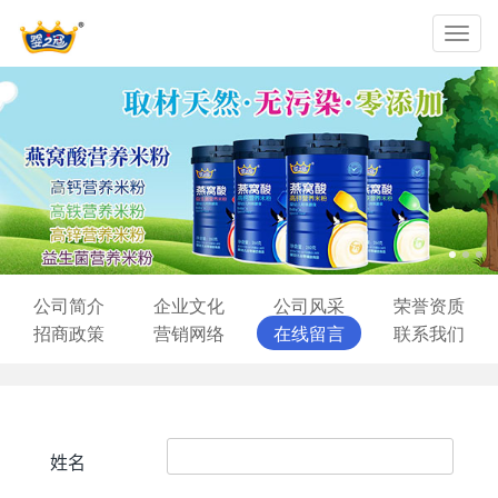
Toggl
navig
公司简介
企业文化
公司风采
荣誉资质
招商政策
营销网络
在线留言
联系我们
姓名