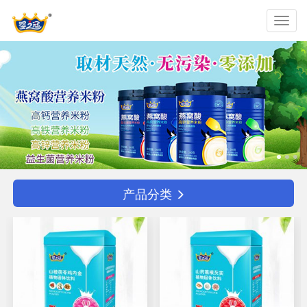
Toggl
navig
产品分类