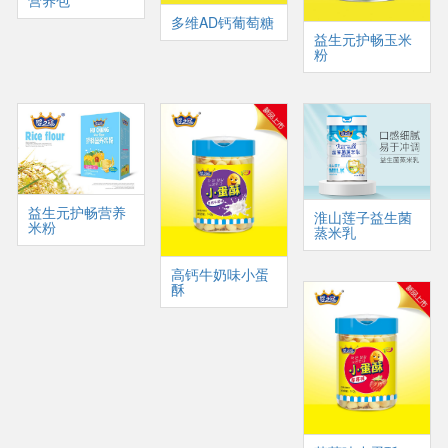
营养包
多维AD钙葡萄糖
益生元护畅玉米
粉
益生元护畅营养
淮山莲子益生菌
米粉
蒸米乳
高钙牛奶味小蛋
酥