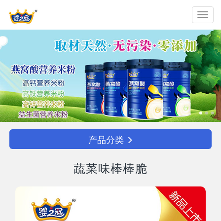
Toggl
navig
产品分类
蔬菜味棒棒脆