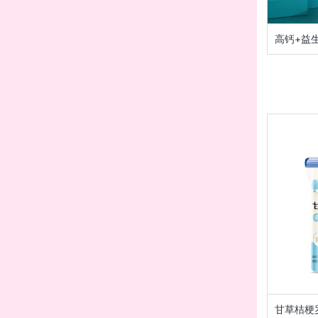
高钙+益
甘草桔梗