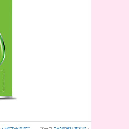
«
山楂莲子清清宝
下一篇
DHA蓝莓叶黄素脂
»