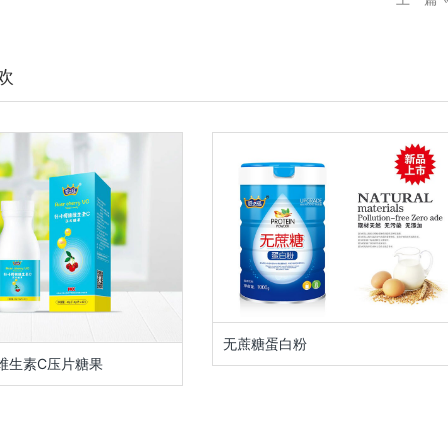
欢
无蔗糖蛋白粉
维生素C压片糖果