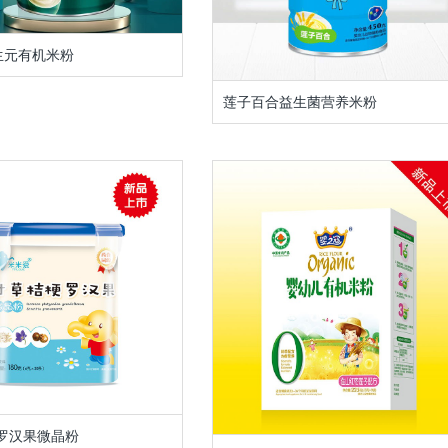
生元有机米粉
莲子百合益生菌营养米粉
罗汉果微晶粉