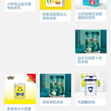
小米淮山益生菌
有机米乳
山药葛根芡实植
纯香原味婴幼儿
物固体饮料
有机米粉
益生元胡萝卜有
机米粉
原味有机米粉
乳糖酶奶粉
香蕉味小小蛋酥