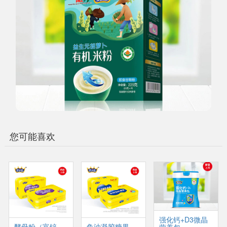
您可能喜欢
强化钙+D3微晶
酵母粉（富锌
鱼油凝胶糖果