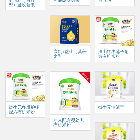
营养包
型）凝胶糖果
高钙+益生元营养
淮山红枣莲子配
米乳
方有机米粉
益生元多维护畅
益生元清清宝
配方有机米粉
小米配方婴幼儿
有机米粉