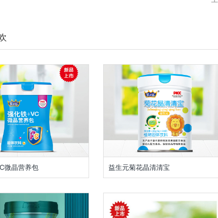
欢
VC微晶营养包
益生元菊花晶清清宝