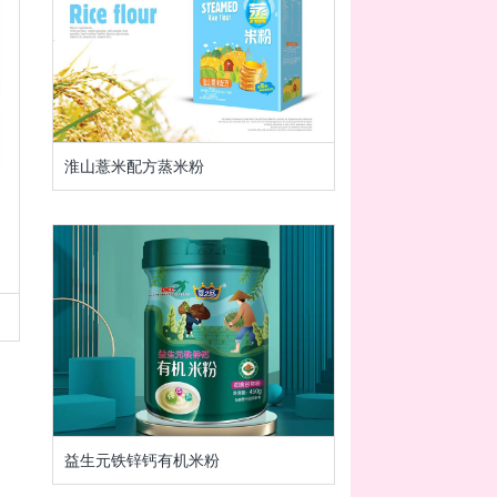
淮山薏米配方蒸米粉
益生元铁锌钙有机米粉