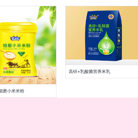
高锌+乳酸菌营养米乳
细磨小米米粉