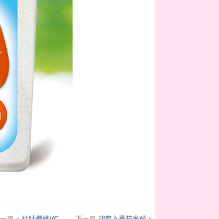
一篇
«
针叶樱桃VC
下一篇
胡萝卜番茄米粉
»