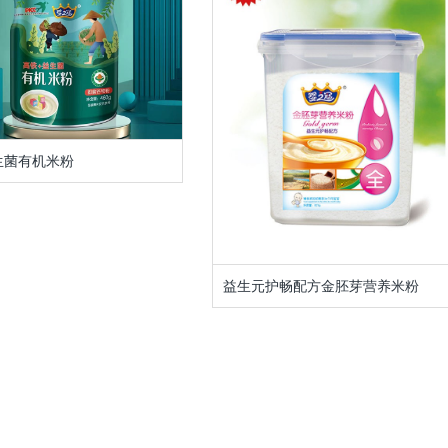
生菌有机米粉
益生元护畅配方金胚芽营养米粉