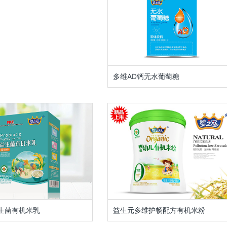
多维AD钙无水葡萄糖
生菌有机米乳
益生元多维护畅配方有机米粉