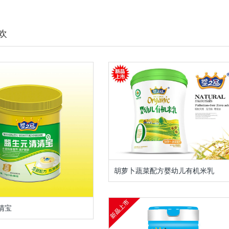
欢
胡萝卜蔬菜配方婴幼儿有机米乳
清宝